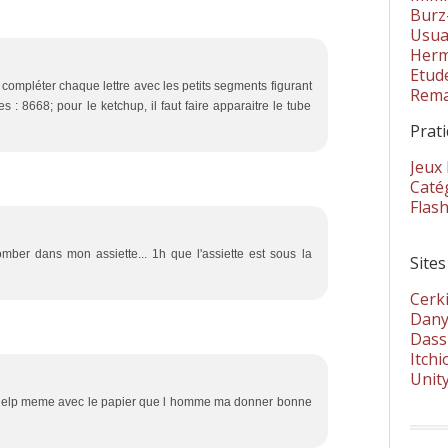
Burz
Usua
Herm
Etud
t compléter chaque lettre avec les petits segments figurant
Rema
es : 8668; pour le ketchup, il faut faire apparaitre le tube
Prat
Jeux
Catég
Flas
mber dans mon assiette... 1h que l'assiette est sous la
Sites
Cerki
Dany
Dass
Itchi
Unit
ur help meme avec le papier que l homme ma donner bonne