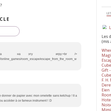
p?
LE
CLE
L
Les 
(mis 
Wher
сылка на эту игру:<br />
Magi
tuff/online_games/room_escape/escape_from_the_room_w
Esca
Cube
Gift 
Cube
F. H
Dere
Eien
Room
 donner de papier avec mon omelette sans ketchup ! Il a
Hote
i pu accéder à ce fameux instrument ! :D
Nois
Mimi