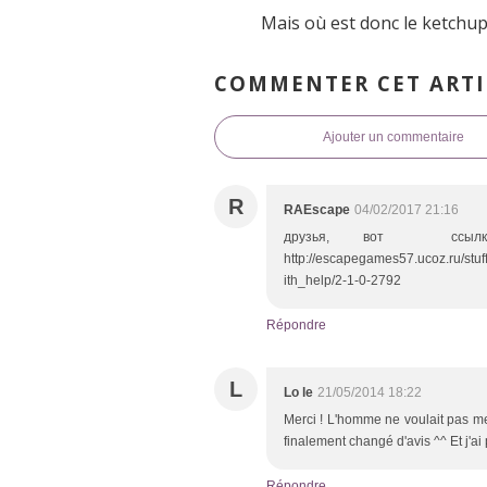
Mais où est donc le ketchu
COMMENTER CET ARTI
Ajouter un commentaire
R
RAEscape
04/02/2017 21:16
друзья, вот с
http://escapegames57.ucoz.ru/s
ith_help/2-1-0-2792
Répondre
L
Lo le
21/05/2014 18:22
Merci ! L'homme ne voulait pas me
finalement changé d'avis ^^ Et j'a
Répondre