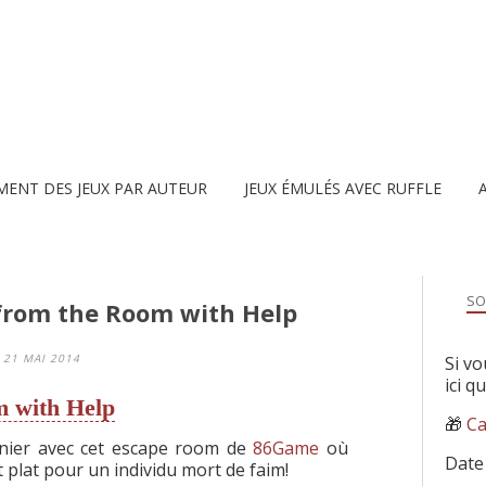
MENT DES JEUX PAR AUTEUR
JEUX ÉMULÉS AVEC RUFFLE
SO
from the Room with Help
21 MAI 2014
Si vo
ici q
m with Help
🎁
Ca
sinier avec cet escape room de
86Game
où
Date
 plat pour un individu mort de faim!