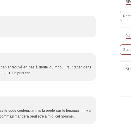
RE
NE
apier trouvé en bas à droite du frigo, il faut taper dans
SU
: F8, F1, F6 puis esc
 le code couleur,j'ai mis la poele sur le feu,mais il n'y a
 comms,il mangera peut etre à midi cet homme...