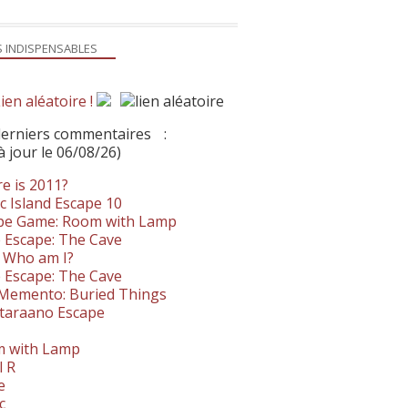
S INDISPENSABLES
ien aléatoire !
derniers commentaires
:
à jour le 06/08/26)
e is 2011?
c Island Escape 10
pe Game: Room with Lamp
 Escape: The Cave
- Who am I?
 Escape: The Cave
. Memento: Buried Things
taraano Escape
 with Lamp
l R
e
c