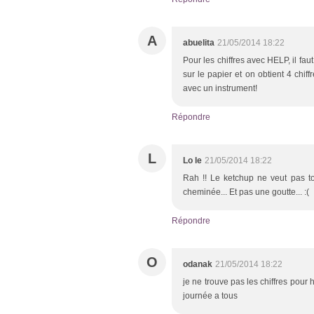
A
abuelita
21/05/2014 18:22
Pour les chiffres avec HELP, il fau
sur le papier et on obtient 4 chiffr
avec un instrument!
Répondre
L
Lo le
21/05/2014 18:22
Rah !! Le ketchup ne veut pas to
cheminée... Et pas une goutte... :(
Répondre
O
odanak
21/05/2014 18:22
je ne trouve pas les chiffres po
journée a tous