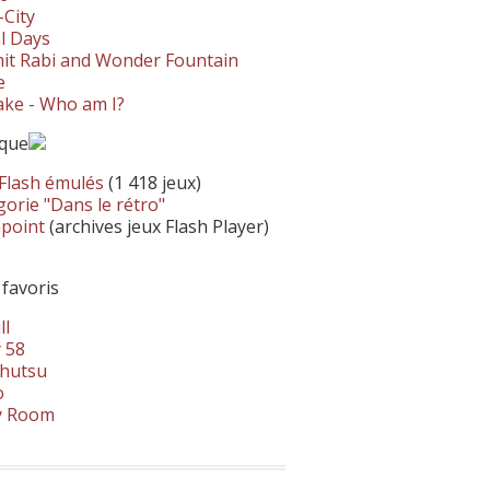
-City
l Days
it Rabi and Wonder Fountain
e
ke - Who am I?
ique
 Flash émulés
(1 418 jeux)
orie "Dans le rétro"
hpoint
(archives jeux Flash Player)
 favoris
ll
 58
hutsu
o
y Room