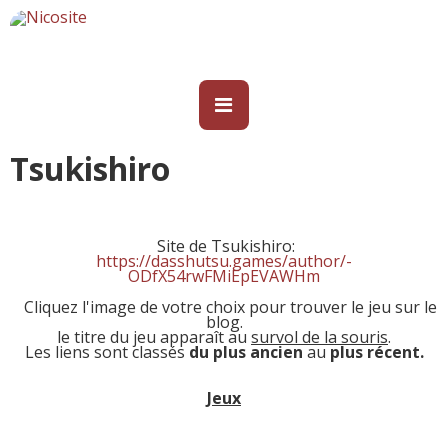
Tsukishiro
Site de
Tsukishiro
:
https://dasshutsu.games/author/-
ODfX54rwFMiEpEVAWHm
Cliquez l'image de votre choix pour trouver le jeu sur le
blog.
le titre du jeu apparaît au
survol de la souris
.
Les liens sont classés
du plus ancien
au
plus récent.
Jeux