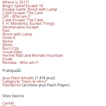
Where is 2011?
Magic Island Escape 10
Escape Game: Room with Lamp
Cube Escape: The Cave
Gift - Who am I?
Cube Escape: The Cave
F. H. Memento: Buried Things
Deretaraano Escape
Eien
Room with Lamp
Hotel R
Noise
Mimic
Burz-City
Usual Days
Hermit Rabi and Wonder Fountain
Etude
Remake - Who am I?
Pratique
Jeux Flash émulés
(1 418 jeux)
Catégorie "Dans le rétro"
Flashpoint
(archives jeux Flash Player)
Sites favoris
Cerkill