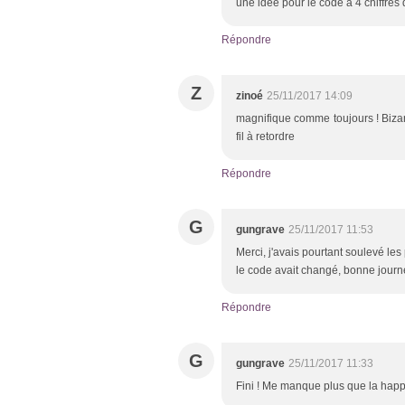
une idée pour le code à 4 chiffres 
Répondre
Z
zinoé
25/11/2017 14:09
magnifique comme toujours ! Bizarr
fil à retordre
Répondre
G
gungrave
25/11/2017 11:53
Merci, j'avais pourtant soulevé les
le code avait changé, bonne journée
Répondre
G
gungrave
25/11/2017 11:33
Fini ! Me manque plus que la happ