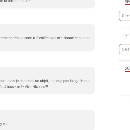
RE
de la boite en bois?
NE
ement c'est le code à 3 chiffres qui m'a donné le plus de
SU
 pots mais je cherchait un objet, du coup pas fait gaffe que
 à tous.<br /> Vive Nicosite!!!
y coin