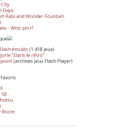
-City
l Days
it Rabi and Wonder Fountain
e
ke - Who am I?
ique
 Flash émulés
(1 418 jeux)
orie "Dans le rétro"
hpoint
(archives jeux Flash Player)
 favoris
ll
 58
hutsu
o
y Room