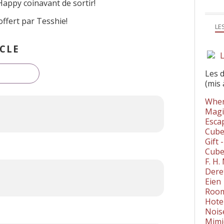
 Happy coin
avant de sortir!
ffert par Tesshie!
LE
CLE
L
Les 
(mis 
Wher
Magi
Esca
Cube
Gift 
Cube
F. H
Dere
Eien
Room
Hote
Nois
Mimi