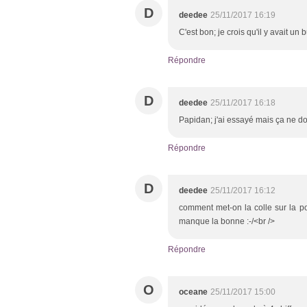
D
deedee
25/11/2017 16:19
C'est bon; je crois qu'il y avait un 
Répondre
D
deedee
25/11/2017 16:18
Papidan; j'ai essayé mais ça ne don
Répondre
D
deedee
25/11/2017 16:12
comment met-on la colle sur la po
manque la bonne :-/<br />
Répondre
O
oceane
25/11/2017 15:00