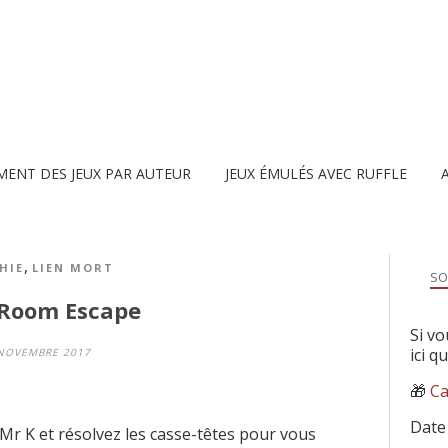
MENT DES JEUX PAR AUTEUR
JEUX ÉMULÉS AVEC RUFFLE
,
HIE
LIEN MORT
SO
a Room Escape
Si vo
ici q
NOVEMBRE 2017
🎁
Ca
Date
 Mr K et résolvez les casse-têtes pour vous