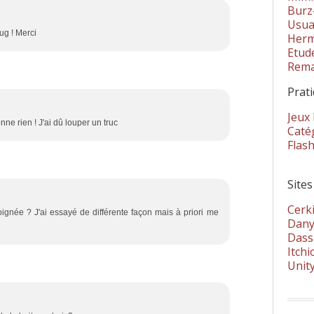
Burz
Usua
bug ! Merci
Herm
Etud
Rema
Prat
Jeux
ne rien ! J'ai dû louper un truc
Catég
Flas
Sites
Cerki
ignée ? J'ai essayé de différente façon mais à priori me
Dany
Dass
Itchi
Unit