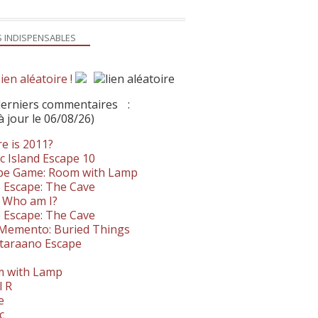
S INDISPENSABLES
ien aléatoire !
derniers commentaires
:
à jour le 06/08/26)
e is 2011?
c Island Escape 10
pe Game: Room with Lamp
 Escape: The Cave
- Who am I?
 Escape: The Cave
. Memento: Buried Things
taraano Escape
 with Lamp
l R
e
c