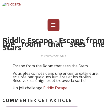
Riddle Escape - Escape from
the room that sees the
Stars
7 NOVEMBRE 2017
Escape from the Room that sees the Stars
Vous êtes coincés dans une enceinte extérieure,
éclairée par quelques lumières et les étoiles.
Résolvez les énigmes et trouvez la sortie!
Un joli challenge
Riddle Escape
.
COMMENTER CET ARTICLE