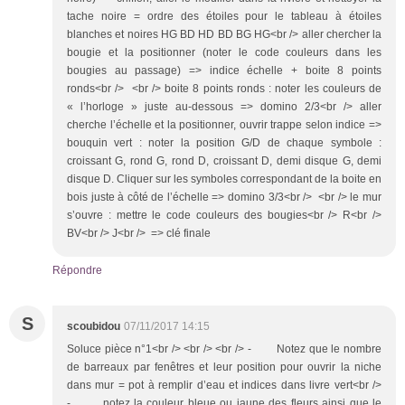
tache noire = ordre des étoiles pour le tableau à étoiles
blanches et noires HG BD HD BD BG HG<br /> aller chercher la
bougie et la positionner (noter le code couleurs dans les
bougies au passage) => indice échelle + boite 8 points
ronds<br /> <br /> boite 8 points ronds : noter les couleurs de
« l’horloge » juste au-dessous => domino 2/3<br /> aller
cherche l’échelle et la positionner, ouvrir trappe selon indice =>
bouquin vert : noter la position G/D de chaque symbole :
croissant G, rond G, rond D, croissant D, demi disque G, demi
disque D. Cliquer sur les symboles correspondant de la boite en
bois juste à côté de l’échelle => domino 3/3<br /> <br /> le mur
s’ouvre : mettre le code couleurs des bougies<br /> R<br />
BV<br /> J<br /> => clé finale
Répondre
S
scoubidou
07/11/2017 14:15
Soluce pièce n°1<br /> <br /> <br /> - Notez que le nombre
de barreaux par fenêtres et leur position pour ouvrir la niche
dans mur = pot à remplir d’eau et indices dans livre vert<br />
- notez la couleur bleue ou jaune des fleurs ainsi que le