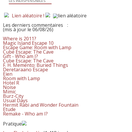
LES INDISPENSABLES
Lien aléatoire !
Les derniers commentaires
:
(mis à jour le 06/08/26)
Where is 2011?
Magic Island Escape 10
Escape Game: Room with Lamp
Cube Escape: The Cave
Gift - Who am I?
Cube Escape: The Cave
F. H. Memento: Buried Things
Deretaraano Escape
Eien
Room with Lamp
Hotel R
Noise
Mimic
Burz-City
Usual Days
Hermit Rabi and Wonder Fountain
Etude
Remake - Who am I?
Pratique