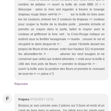
nombre de pétales => ouvrir la boîte de code BBB JJ = >
télescope : selon le livre vert regarder à travers le losange
drapeau rouge blanc vert<br /> - sur la boîte en bois avec
les six couleurs, enlever les 3 couleurs du drapeau => couteau
pour couper la ficelle de la double porte ; prendre échelle et
prendre un crayon dans la porte, tailler le crayon avec le
couteau et griffonner le livre vert : la Croix-Rouge indique un
endroit sous la fenêtre hexagonale => truelle : creuser le sol et
récupéré le demi disque<br /> - poser l’échelle devant les
propos de fleurs et les arroser, noter leur hauteur 312 et prendre
les allumettes<br /> - allumer les neuf bougies et ne
conserver que celles qui restent allumées = code pour la boîte à
côté des trois pots de fleurs => prendre le disque<br /> -
ouvrir la boîte avec la position des fleurs et prendre le croissant
de lune<br /> => pièce n°2
Répondre
F
frogusa
07/11/2017 13:31
Bonjour, je suis coincée avec 2 pièces sur 3 (lune et rond) et un
carré de terre dans la pelouse. J'ai utilisé tous les objets mais