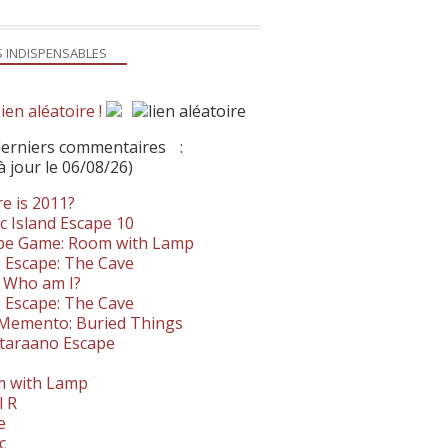
S INDISPENSABLES
ien aléatoire !
derniers commentaires
:
à jour le 06/08/26)
e is 2011?
c Island Escape 10
pe Game: Room with Lamp
 Escape: The Cave
- Who am I?
 Escape: The Cave
. Memento: Buried Things
taraano Escape
 with Lamp
l R
e
c