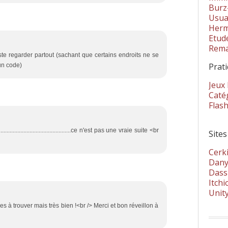
Burz
Usua
Herm
Etud
Rema
ste regarder partout (sachant que certains endroits ne se
Prat
un code)
Jeux
Catég
Flas
...........................................ce n'est pas une vraie suite <br
Sites
Cerki
Dany
Dass
Itchi
Unit
es à trouver mais très bien !<br /> Merci et bon réveillon à