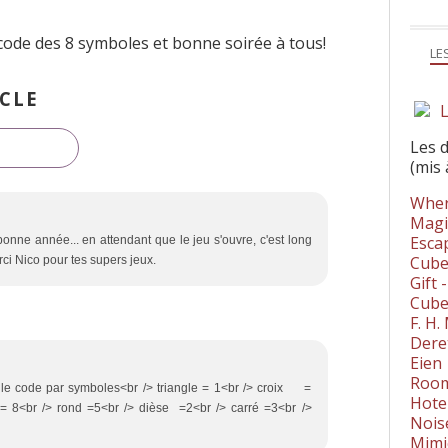
code des 8 symboles et bonne soirée à tous!
LE
CLE
L
Les 
(mis 
Wher
Magi
Esca
onne année... en attendant que le jeu s'ouvre, c'est long
Cube
erci Nico pour tes supers jeux.
Gift 
Cube
F. H
Dere
Eien
Room
> le code par symboles<br /> triangle = 1<br /> croix =
Hote
 = 8<br /> rond =5<br /> dièse =2<br /> carré =3<br />
Nois
Mimi