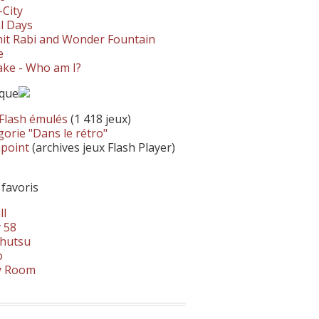
-City
l Days
it Rabi and Wonder Fountain
e
ke - Who am I?
ique
 Flash émulés
(1 418 jeux)
orie "Dans le rétro"
hpoint
(archives jeux Flash Player)
 favoris
ll
 58
hutsu
o
y Room