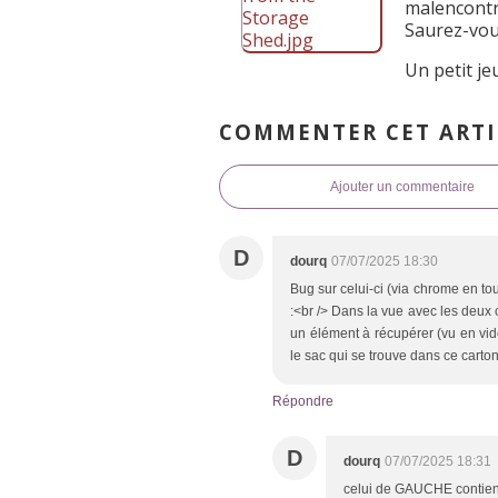
malencont
Saurez-vou
Un petit je
COMMENTER CET ARTI
Ajouter un commentaire
D
dourq
07/07/2025 18:30
Bug sur celui-ci (via chrome en to
:<br /> Dans la vue avec les deux ca
un élément à récupérer (vu en vid
le sac qui se trouve dans ce carto
Répondre
D
dourq
07/07/2025 18:31
celui de GAUCHE contient