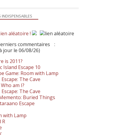
S INDISPENSABLES
ien aléatoire !
derniers commentaires
:
à jour le 06/08/26)
e is 2011?
c Island Escape 10
pe Game: Room with Lamp
 Escape: The Cave
- Who am I?
 Escape: The Cave
. Memento: Buried Things
taraano Escape
 with Lamp
l R
e
c