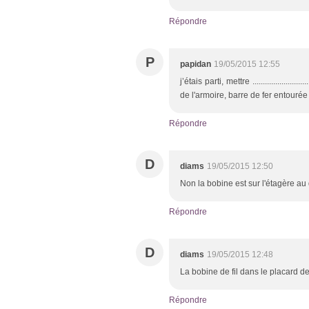
Répondre
P
papidan
19/05/2015 12:55
j’étais parti, mettre .............................
de l'armoire, barre de fer entourée d
Répondre
D
diams
19/05/2015 12:50
Non la bobine est sur l'étagère au
Répondre
D
diams
19/05/2015 12:48
La bobine de fil dans le placard d
Répondre