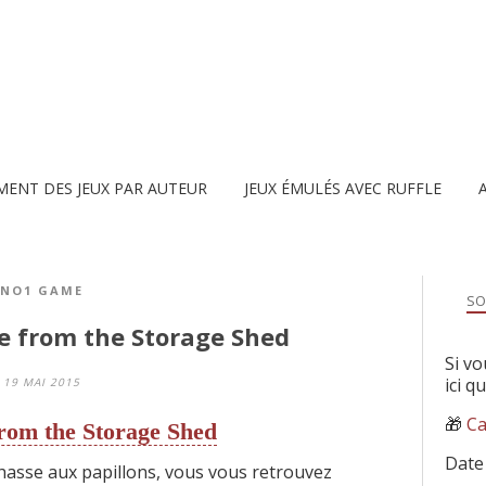
MENT DES JEUX PAR AUTEUR
JEUX ÉMULÉS AVEC RUFFLE
NO1 GAME
SO
e from the Storage Shed
Si vo
ici q
19 MAI 2015
🎁
Ca
rom the Storage Shed
Date
chasse aux papillons, vous vous retrouvez