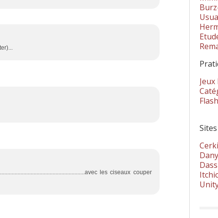
Burz
Usua
Herm
Etud
Rema
r)...
Prat
Jeux
Catég
Flas
Sites
Cerki
Dany
Dass
...........................................................avec les ciseaux couper
Itchi
Unit