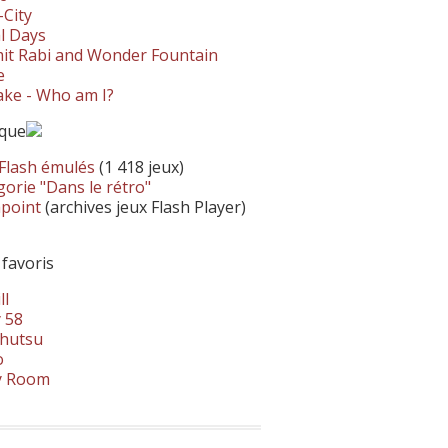
-City
l Days
it Rabi and Wonder Fountain
e
ke - Who am I?
ique
 Flash émulés
(1 418 jeux)
orie "Dans le rétro"
hpoint
(archives jeux Flash Player)
 favoris
ll
 58
hutsu
o
y Room