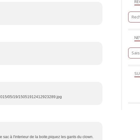
RE
NE
SU
g/2015/05/19/15051912412923289.jpg
e sac à l'interieur de la boite,piquez les gants du clown.