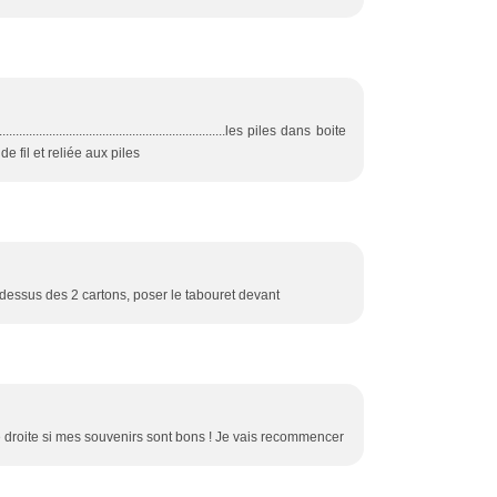
..................................................................les piles dans boite
e fil et reliée aux piles
 dessus des 2 cartons, poser le tabouret devant
e droite si mes souvenirs sont bons ! Je vais recommencer