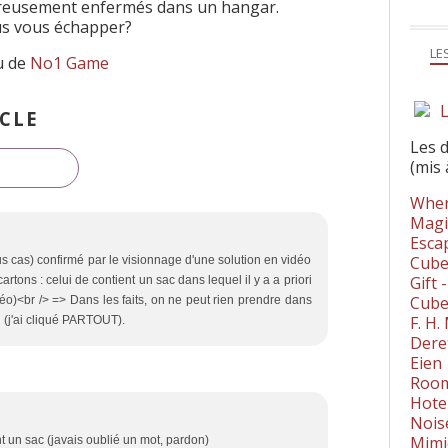
reusement enfermés dans un hangar.
s vous échapper?
LE
u de
No1 Game
L
CLE
Les 
(mis 
Wher
Magi
Esca
Cube
us cas) confirmé par le visionnage d'une solution en vidéo
Gift 
rtons : celui de contient un sac dans lequel il y a a priori
Cube
éo)<br /> => Dans les faits, on ne peut rien prendre dans
F. H
n (j'ai cliqué PARTOUT).
Dere
Eien
Room
Hote
Nois
Mimi
 un sac (javais oublié un mot, pardon)