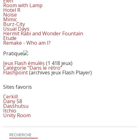
Eien
Room with Lamp
Hotel R
Noise
Mimic
Burz-City
Usual Days
Hermit Rabi and Wonder Fountain
Etude
Remake - Who am I?
Pratique
Jeux Flash émulés
(1 418 jeux)
Catégorie "Dans le rétro"
Flashpoint
(archives jeux Flash Player)
Sites favoris
Cerkill
Dany 58
Dasshutsu
Itchio
Unity Room
RECHERCHE