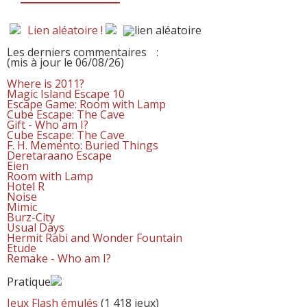
Lien aléatoire !
Les derniers commentaires
:
(mis à jour le 06/08/26)
Where is 2011?
Magic Island Escape 10
Escape Game: Room with Lamp
Cube Escape: The Cave
Gift - Who am I?
Cube Escape: The Cave
F. H. Memento: Buried Things
Deretaraano Escape
Eien
Room with Lamp
Hotel R
Noise
Mimic
Burz-City
Usual Days
Hermit Rabi and Wonder Fountain
Etude
Remake - Who am I?
Pratique
Jeux Flash émulés
(1 418 jeux)