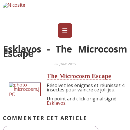
Esklavos - The Microcosm
Escape
20 JUIN 2015
The Microcosm Escape
Résolvez les énigmes et réunissez 4
insectes pour vaincre ce joli jeu.
Un point and click original signé
Esklavos
.
COMMENTER CET ARTICLE