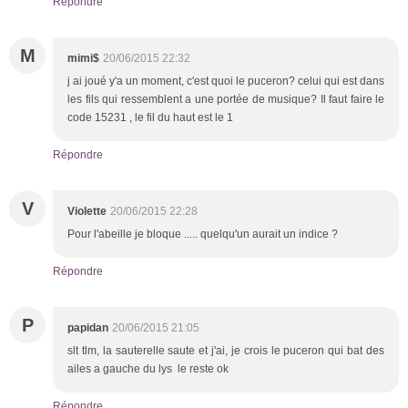
Répondre
M
mimi$
20/06/2015 22:32
j ai joué y'a un moment, c'est quoi le puceron? celui qui est dans
les fils qui ressemblent a une portée de musique? Il faut faire le
code 15231 , le fil du haut est le 1
Répondre
V
Violette
20/06/2015 22:28
Pour l'abeille je bloque ..... quelqu'un aurait un indice ?
Répondre
P
papidan
20/06/2015 21:05
slt tlm, la sauterelle saute et j'ai, je crois le puceron qui bat des
ailes a gauche du lys le reste ok
Répondre