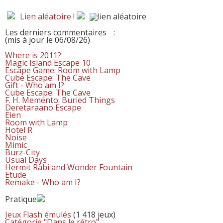
Lien aléatoire !
Les derniers commentaires
:
(mis à jour le 06/08/26)
Where is 2011?
Magic Island Escape 10
Escape Game: Room with Lamp
Cube Escape: The Cave
Gift - Who am I?
Cube Escape: The Cave
F. H. Memento: Buried Things
Deretaraano Escape
Eien
Room with Lamp
Hotel R
Noise
Mimic
Burz-City
Usual Days
Hermit Rabi and Wonder Fountain
Etude
Remake - Who am I?
Pratique
Jeux Flash émulés
(1 418 jeux)
Catégorie "Dans le rétro"