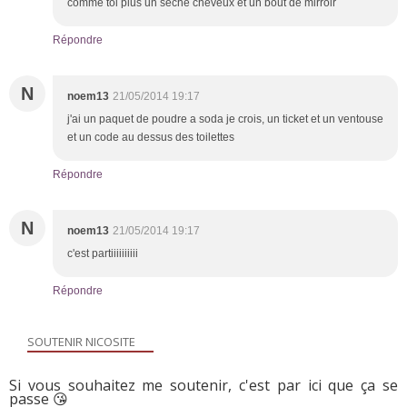
comme toi plus un seche cheveux et un bout de mirroir
Répondre
N
noem13
21/05/2014 19:17
j'ai un paquet de poudre a soda je crois, un ticket et un ventouse
et un code au dessus des toilettes
Répondre
N
noem13
21/05/2014 19:17
c'est partiiiiiiiiii
Répondre
SOUTENIR NICOSITE
Si vous souhaitez me soutenir, c'est par ici que ça se
passe 😘