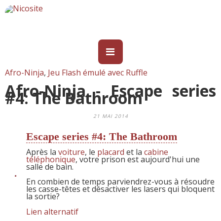
Afro-Ninja
,
Jeu Flash émulé avec Ruffle
Afro-Ninja - Escape series
#4: The Bathroom
21 MAI 2014
Escape series #4: The Bathroom
Après la
voiture
, le
placard
et la
cabine
téléphonique
, votre prison est aujourd'hui une
salle de bain.
En combien de temps parviendrez-vous à résoudre
les casse-têtes et désactiver les lasers qui bloquent
la sortie?
Lien alternatif