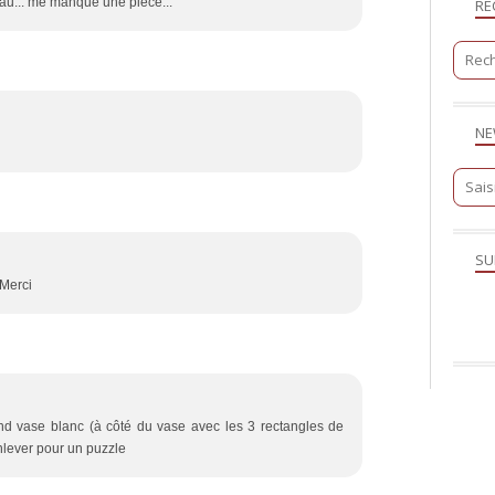
teau... me manque une pièce...
RE
NE
SU
 Merci
grand vase blanc (à côté du vase avec les 3 rectangles de
 enlever pour un puzzle