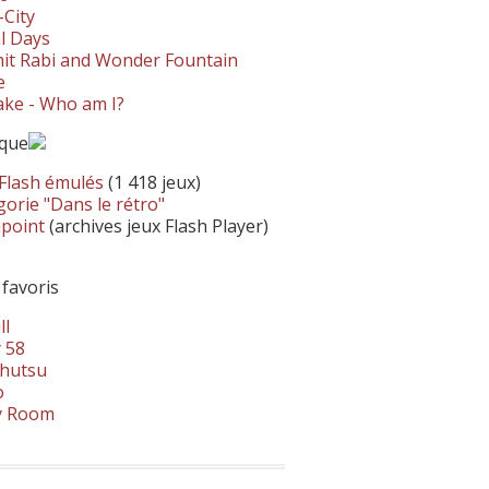
-City
l Days
it Rabi and Wonder Fountain
e
ke - Who am I?
ique
 Flash émulés
(1 418 jeux)
orie "Dans le rétro"
hpoint
(archives jeux Flash Player)
 favoris
ll
 58
hutsu
o
y Room