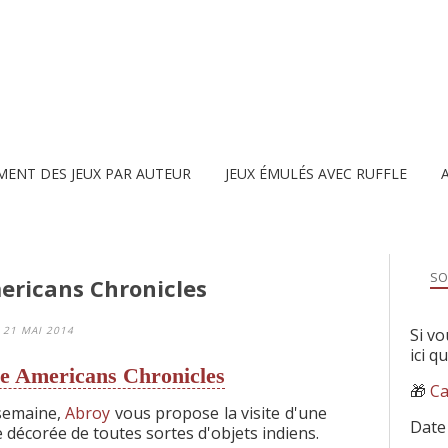
MENT DES JEUX PAR AUTEUR
JEUX ÉMULÉS AVEC RUFFLE
SO
ericans Chronicles
21 MAI 2014
Si vo
ici q
ve Americans Chronicles
🎁
Ca
semaine,
Abroy
vous propose la visite d'une
Date
 décorée de toutes sortes d'objets indiens.