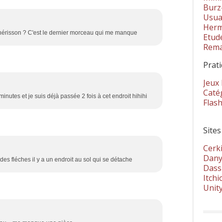
Burz
Usua
Herm
érisson ? C'est le dernier morceau qui me manque
Etud
Rema
Prat
Jeux
Catég
minutes et je suis déjà passée 2 fois à cet endroit hihihi
Flas
Sites
Cerki
Dany
es fléches il y a un endroit au sol qui se détache
Dass
Itchi
Unit