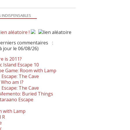
S INDISPENSABLES
ien aléatoire !
derniers commentaires
:
à jour le 06/08/26)
e is 2011?
c Island Escape 10
pe Game: Room with Lamp
 Escape: The Cave
- Who am I?
 Escape: The Cave
. Memento: Buried Things
taraano Escape
 with Lamp
l R
e
c