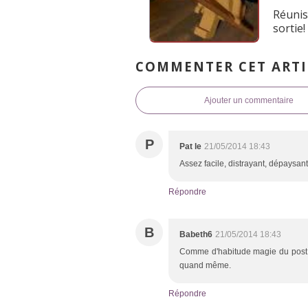
Réunis
sortie!
COMMENTER CET ARTI
Ajouter un commentaire
P
Pat le
21/05/2014 18:43
Assez facile, distrayant, dépaysant
Répondre
B
Babeth6
21/05/2014 18:43
Comme d'habitude magie du post, j
quand même.
Répondre