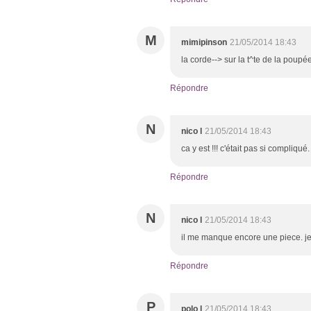
M
mimipinson
21/05/2014 18:43
la corde--> sur la t^te de la poupée.
Répondre
N
nico l
21/05/2014 18:43
ca y est !!! c'était pas si compliqué.
Répondre
N
nico l
21/05/2014 18:43
il me manque encore une piece. je n
Répondre
P
polo l
21/05/2014 18:43