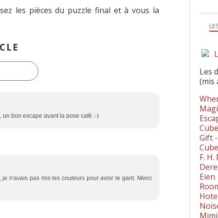
sez les pièces du puzzle final et à vous la
LE
CLE
L
Les 
(mis 
Wher
Magi
, un bon escape avant la pose café :-)
Esca
Cube
Gift 
Cube
F. H
Dere
Eien
e n'avais pas mis les couleurs pour avoir le gant. Merci
Room
Hote
Nois
Mimi