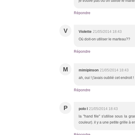
je trouve pas où on utilise le mar
Répondre
V
Violette
21/05/2014 18:43
Où doit-on utiliser le marteau??
Répondre
M
mimipinson
21/05/2014 18:43
ah, oui ! j'avais oublié cet endroit !
Répondre
P
polo l
21/05/2014 18:43
la "hand file" s'utilise sous la 
couleur). il y a une petite grille à
Répondre