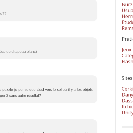
Burz
Usua
rde??
Herm
Etud
Rema
Prat
Jeux
spèce de chapeau blanc)
Catég
Flas
Sites
Cerki
uzzle je pense que c'est vers le sol où il y a les objets
Dany
uger 2 sans autre résultat?
Dass
Itchi
Unit