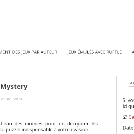
MENT DES JEUX PAR AUTEUR
JEUX ÉMULÉS AVEC RUFFLE
SO
 Mystery
21 MAI 2014
Si vo
ici q
🎁
Ca
ombeau des momies pour en décrypter les
Date
 du puzzle indispensable à votre évasion.