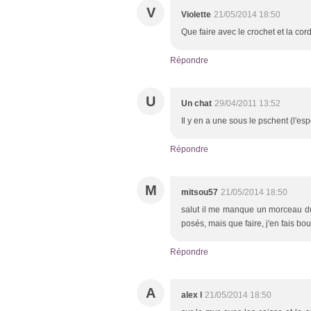
V
Violette
21/05/2014 18:50
Que faire avec le crochet et la co
Répondre
U
Un chat
29/04/2011 13:52
Il y en a une sous le pschent (l'e
Répondre
M
mitsou57
21/05/2014 18:50
salut il me manque un morceau du p
posés, mais que faire, j'en fais bo
Répondre
A
alex l
21/05/2014 18:50