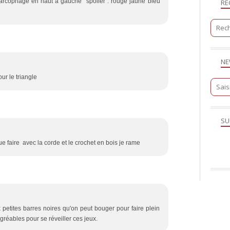
 sarcophage en haut a gauche spoiler : rouge jaune bleu
RE
NE
ur le triangle
SU
ue faire avec la corde et le crochet en bois je rame
 petites barres noires qu'on peut bouger pour faire plein
gréables pour se réveiller ces jeux.