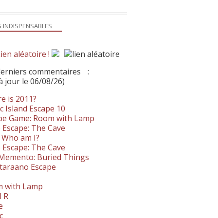
S INDISPENSABLES
ien aléatoire !
derniers commentaires
:
à jour le 06/08/26)
e is 2011?
c Island Escape 10
pe Game: Room with Lamp
 Escape: The Cave
- Who am I?
 Escape: The Cave
. Memento: Buried Things
taraano Escape
 with Lamp
l R
e
c