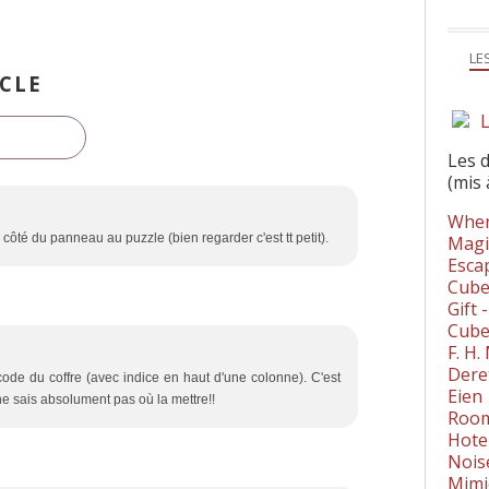
LE
CLE
L
Les 
(mis 
Wher
 à côté du panneau au puzzle (bien regarder c'est tt petit).
Magi
Esca
Cube
Gift 
Cube
F. H
Dere
code du coffre (avec indice en haut d'une colonne). C'est
Eien
e ne sais absolument pas où la mettre!!
Room
Hote
Nois
Mimi