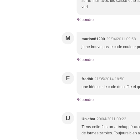
sur le mur avec les caisse et le
vert
Répondre
M
marion81200
29/04/2011 09:58
je ne trouve pas le code couleur po
Répondre
F
fredhk
21/05/2014 18:50
une idée sur le code du coffre et q
Répondre
U
Un chat
29/04/2011 09:22
Tiens cette fois on a échappé aux
de formes zarbies. Toujours bien a